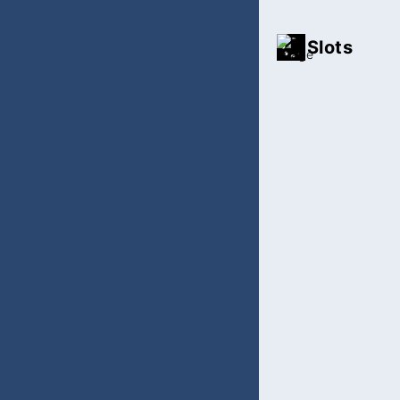
Slots