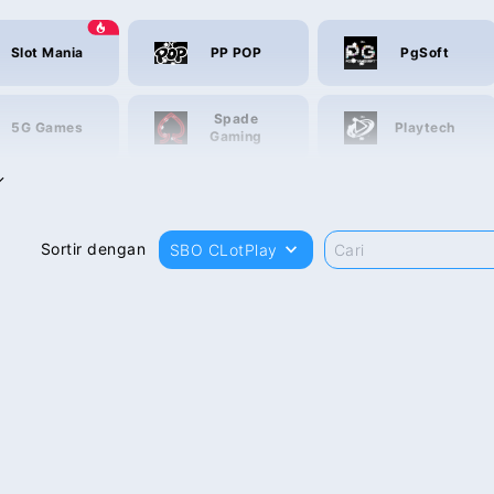
Slot Mania
PP POP
PgSoft
Spade
5G Games
Playtech
Gaming
arrow_down
Reel
Ygr
PP 98 RTP
Kingdom
keyboard_arrow_down
Sortir dengan
SBO CLotPlay
Askmeslot
VPlus
BigPot
GMW
Booming
SBO Live22
SBO
JDB
Mimigames
CLotPlay