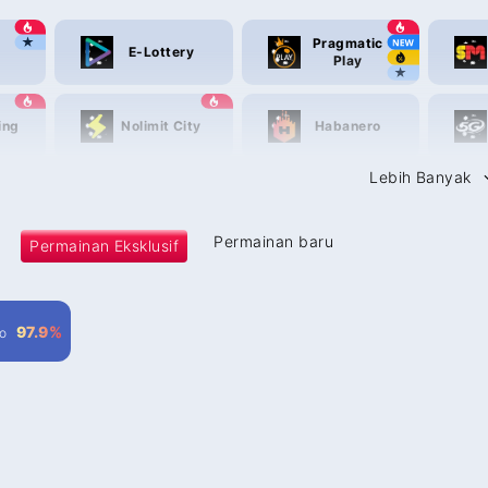
Pragmatic
t
E-Lottery
Play
ing
Nolimit City
Habanero
Lebih Banyak
keyboard_
r
ShadyLady
FastSpin
Permainan baru
Permainan Eksklusif
o
CQ9
Yggdrasil
97.9%
to
Red Tiger
Netent
as
BTG
BTGaming