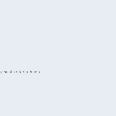
esuai kriteria Anda.