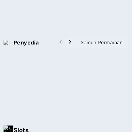
chevron_left
chevron_right
Penyedia
Semua Permainan
Slots