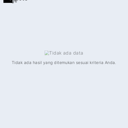
Tidak ada hasil yang ditemukan sesuai kriteria Anda.