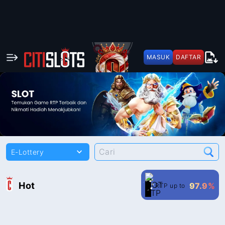
MASUK
DAFTAR
keyboard_arrow_down
E-Lottery
Hot
97.9%
RTP up to